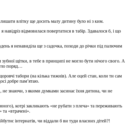
алишати влітку ще досить малу дитину було ні з ким.
я навідріз відмовилася повертатися в табір. Здавалося б, і що
 вдень я ненавиділа ще з садочка, походи до річки під палючим
м зубної щітки, в тебе в принципі не могло бути нічого свого. А
було поряд…
здоровчі табори (на кілька тижнів). Але оцей стан, коли ти сам
досі добре пам’ятаю.
и, не знаючи, з якими думками засинає їхня дитина, чи не
нного), котрі закликають «не рубати з плеча» та переживають
 та «втрачені».
йбутнє інтернатів, чи віддали б ви туди власних дітей?!