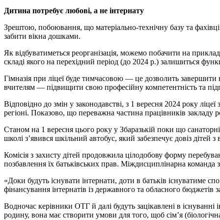
Дитина потребує любові, а не інтернату
Зрештою, побоювання, що матеріально-технічну базу та фахівців 
забити вікна дошками.
Як відбуватиметься реорганізація, можемо побачити на прикладі 
складі якого на перехідний період (до 2024 р.) залишиться функ
Гімназія при ліцеї буде тимчасовою — це дозволить завершити на
вчителям — підвищити свою професійну компетентність та підг
Відповідно до змін у законодавстві, з 1 вересня 2024 року ліцеї
регіоні. Показово, що переважна частина працівників закладу р
Станом на 1 вересня цього року у Збаразькій поки що санаторні
школі з’явився шкільний автобус, який забезпечує довіз дітей з 
Комісія з захисту дітей продовжила цілодобову форму перебуванн
позбавлення їх батьківських прав. Міждисциплінарна команда з
«Доки будуть існувати інтернати, доти в батьків існуватиме с
фінансування інтернатів із державного та обласного бюджетів з
Водночас керівники ОТГ й далі будуть зацікавлені в існуванні і
родину, вона має створити умови для того, щоб сім’я (біологічн