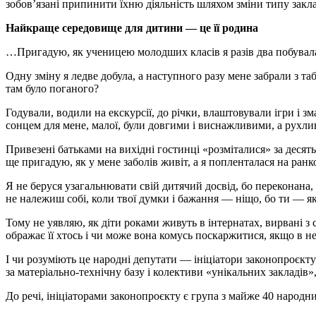
зобов’язані припинити їхню діяльність шляхом зміни типу заклад
Найкраще середовище для дитини — це її родина
…Пригадую, як ученицею молодших класів я разів два побувала в
Одну зміну я ледве добула, а наступного разу мене забрали з таб
там було поганого?
Годували, водили на екскурсії, до річки, влаштовували ігри і з
сонцем для мене, малої, були довгими і виснажливими, а рухли
Привезені батьками на вихідні гостинці «розміталися» за десять 
ще пригадую, як у мене заболів живіт, а я попленталася на ран
Я не беруся узагальнювати свій дитячий досвід, бо переконана, щ
не належиш собі, коли твої думки і бажання — ніщо, бо ти — яка
Тому не уявляю, як діти роками живуть в інтернатах, вирвані з с
ображає її хтось і чи може вона комусь поскаржитися, якщо в не
І чи розуміють це народні депутати — ініціатори законопроєкт
за матеріально-технічну базу і колективи «унікальних закладів»
До речі, ініціаторами законопроєкту є група з майже 40 народни