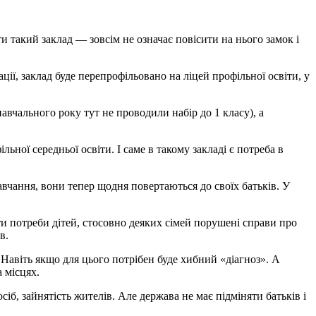
и такий заклад — зов­сім не означає повісити на нього замок і
ції, заклад буде перепрофільовано на ліцей профільної освіти, у
авчального року тут не проводили набір до 1 класу), а
льної середньої освіти. І саме в такому закладі є потреба в
авчання, вони тепер щодня повертаються до своїх батьків. У
ати потреби дітей, стосовно деяких сімей порушені справи про
в.
Навіть якщо для цього потрібен буде хибний «діагноз». А
 місцях.
іб, зайнятість жителів. Але держава не має підміняти батьків і