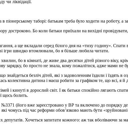
у чи ліквідації.
 піонерському таборі: батькам треба було ходити на роботу, а з
ору достроково. Бо коли батьки приїхали на вихідні провідувати, 
магання, а ще вкладали серед білого дня на «тиху годину». Спати
ві ігри швидко втомлювали, бо я більше любила читати.
хвилин, бо в кімнаті, де живе два десятки дітей різного віку, крі
кову зарядку, бо просто не знала, кому пожалітися, адже мами не 
о знайдеться безліч дітей, які з задоволенням їздили і їздять в о
сь колективна дитина і маєш робити за графіком те, що всі, я й 
імей і кинуті в дорослий світ. І як батьки спокійно лягають спат
ї щось болить.
у №3371 (його вже зареєстровано у ВР та включено до порядку де
, які чомусь під час реформи обов’язково мають бути «зруйновані»
х депутатів. Хочеться запитати кожного: аж так вболіваючи за ма