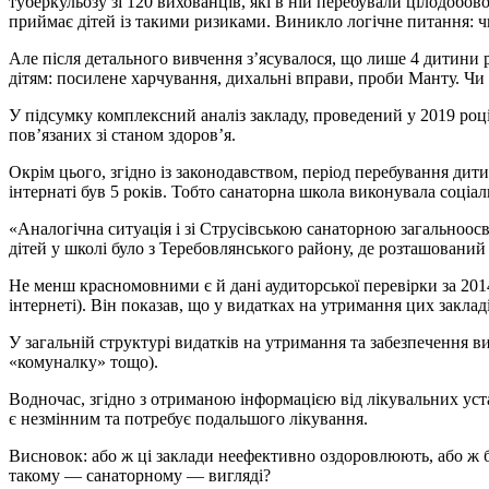
туберкульозу зі 120 вихованців, які в ній перебували цілодобово
приймає дітей із такими ризиками. Виникло логічне питання: чи
Але після детального вивчення з’ясувалося, що лише 4 дитини р
дітям: посилене харчування, дихальні вправи, проби Манту. Чи
У підсумку комплексний аналіз закладу, проведений у 2019 році
пов’язаних зі станом здоров’я.
Окрім цього, згідно із законодавством, період перебування дит
інтернаті був 5 років. Тобто санаторна школа виконувала соціа
«Аналогічна ситуація і зі Струсівською санаторною загальноо
дітей у школі було з Теребовлянського району, де розташований
Не менш красномовними є й дані аудиторської перевірки за 201
інтернеті). Він показав, що у видатках на утримання цих закл
У загальній структурі видатків на утримання та забезпечення
«комуналку» тощо).
Водночас, згідно з отриманою інформацією від лікувальних устан
є незмінним та потребує подальшого лікування.
Висновок: або ж ці заклади неефективно оздоровлюють, або ж бат
такому — санаторному — вигляді?