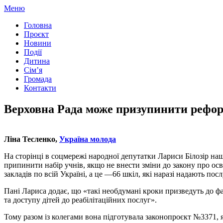
Перейти
Меню
до
Головна
вмісту
Проєкт
Новини
Події
Дитина
Сім’я
Громада
Контакти
Верховна Рада може призупинити рефор
Ліна Тесленко,
Україна молода
На сторінці в соцмережі народної депутатки Лариси Білозір на
припинити набір учнів, якщо не внести зміни до закону про о
закладів по всій Україні, а це —66 шкіл, які наразі надають пос
Пані Лариса додає, що «такі необдумані кроки призведуть до ф
та доступу дітей до реабілітаційних послуг».
Тому разом із колегами вона підготувала законопроєкт №3371, я