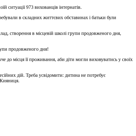
оїй ситуації 973 вихованців інтернатів.
еребували в складних життєвих обставинах і батьки були
иклад, створення в місцевій школі групи продовженого дня,
групи продовженого дня!
че до місця її проживання, аби діти могли виховуватись у своїх
есійних дій. Треба усвідомити: дитина не потребує
 Кияниця.