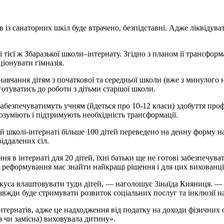
із санаторних шкіл буде втрачено, безпідставні. Адже ліквідуват
тієї ж Збаразької школи–інтернату. Згідно з планом її трансформа
ціонувати гімназія.
вчання дітям з початкової та середн­ьої школи (вже з минулого н
отуватись до роботи з дітьми старшої школи.
 забезпечуватимуть учням (йдеться про 10-12 класи) здобуття профі
озуміють і підтримують необхідність трансформації.
й школі-інтернаті більше 100 дітей переведено на денну форму н
віддалених сіл.
я в інтернаті для 20 дітей, їхні батьки ще не готові забезпечув
 реформування має знайти найкращі рішення і для цих вихованці
покуса влаштовувати туди дітей, — наголошує Зінаїда Кияниця. — 
авжди буде стримувати розвиток соціальних послуг та інклюзії на
нтернатів, адже це надходження від податку на доходи фізичних ос
а чи замісна) виховувала дитину».