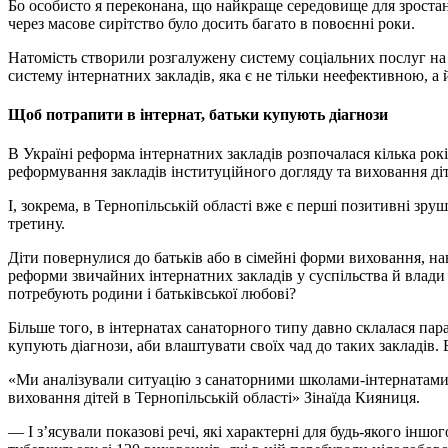
Бо особисто я переконана, що найкраще середовище для зростан
через масове сирітство було досить багато в повоєнні роки.
Натомість створили розгалужену систему соціальних послуг на м
систему інтернатних закладів, яка є не тільки неефективною, а
Щоб потрапити в інтернат, батьки купують діагнози
В Україні реформа інтернатних закладів розпочалася кілька рок
реформування закладів інституційного догляду та виховання ді
І, зокрема, в Тернопільській області вже є перші позитивні зруш
третину.
Діти повернулися до батьків або в сімейні форми виховання, н
реформи звичайних інтернатних закладів у суспільства й влади
потребують родини і батьківської любові?
Більше того, в інтернатах санаторного типу давно склалася пара
купують діагнози, аби влаштувати своїх чад до таких закладів. 
«Ми аналізували ситуацію з санаторними школами-інтернатами
виховання дітей в Тернопільській області» Зінаїда Кияниця.
— І з’ясували показові речі, які характерні для будь-якого інш