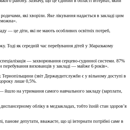
зького району. Зазначу, що це єдиний в області інтернат, який
родичами, які хворіли. Яке лікування надається в закладі цим
 можна».
аду — це діти, які не мають особливих освітніх потреб,
у. Тоді як середній час перебування дітей у Збаразькому
 спеціалізація — захворювання серцево-судинної системи. 87%
ін перебування вихованців у закладі — майже 6 років».
х Тернопільщини (звіт Держаудитслужби є у вільному доступі в
 щороку лише 0,5%.
 — йшло на утримання самого навчального закладу (зарплати,
 диспансерному обліку в медзакладах, тобто їхній стан здоров’я
і, панове депутати, вважаєте, що ці інтернати потрібні саме в