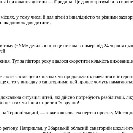
ня і виховання дитини — її родина. Це давно зрозуміли в європе
ісцях, у тому числі й для дітей з інвалідністю та різними захв
 й шкідливою для дитини.
ів тому («УМ» детально про це писала в номері від 24 червня цьо
тей.
ення. Тут за півтора року вдалося скоротити кількість вихованців 
авчаються в місцевих школах чи продовжують навчання в інтернат
 ще є, то у випадку з санаторними цей процес чомусь намагаються
доксальна ситуація: дітей, які дійсно потребують реабілітації, л
Бо це з тих чи інших причин їм зручно!
 на Тернопільщині, — каже ключова експертка проєкту Мінсоцпо
ого регіону. Наприклад, у Збаразькій обласній санаторній школі-і