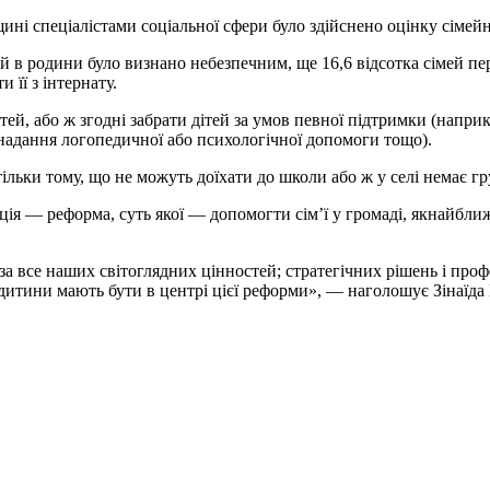
щині спеціалістами соціальної сфери було здійснено оцінку сімейн
тей в родини було визнано небезпечним, ще 16,6 відсотка сімей п
 її з інтернату.
ітей, або ж згодні забрати дітей за умов певної підтримки (напр
 надання логопедичної або психологічної допомоги тощо).
 тільки тому, що не можуть доїхати до школи або ж у селі немає 
ція — реформа, суть якої — допомогти сім’ї у громаді, якнайближ
за все наших світоглядних цінностей; стратегічних рішень і проф
 дитини мають бути в центрі цієї реформи», — наголошує Зінаїда