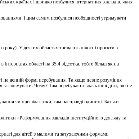
йських країнах і швидко позбулися інтернатних закладів, яких
орюваннями, і цим самим позбулися необхідності утримувати
го року). У деяких областях тривають пілотні проєкти з
в інтернатах області на 35,4 відсотка, тобто більш як на
і на денній формі перебування. Та якщо певне розуміння
 загальмувати. Чому? Там перебувають якісь інші діти, що не
ікування чи профілактики, там насправді одиниці. Батьки
літики «Реформування закладів інституційного догляду та
нтернаті для дітей з малими та затухаючими формами