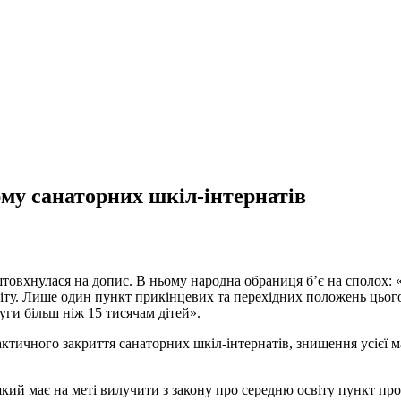
му санаторних шкіл-інтернатів
штовхнулася на допис. В ньому народна обраниця б’є на сполох:
світу. Лише один пункт прикінцевих та перехідних положень цьо
луги більш ніж 15 тисячам дітей».
актичного закриття санаторних шкіл-інтернатів, знищення усієї 
кий має на меті вилучити з закону про середню освіту пункт про