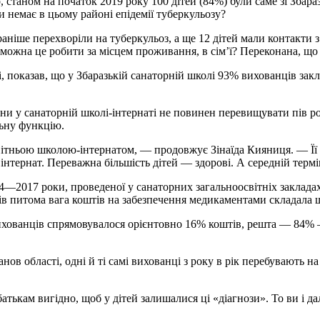
, станом на початок 2019 року 100 дітей (84%) були саме зі Збара
 немає в цьому районі епідемії туберкульозу?
аніше перехворіли на туберкульоз, а ще 12 дітей мали контакти з 
 можна це робити за місцем проживання, в сім’ї? Переконана, що
, показав, що у Збаразькій санаторній школі 93% вихованців закл
ини у санаторній школі-інтернаті не повинен перевищувати пів рок
льну функцію.
світньою школою-інтернатом, — продовжує Зінаїда Кияниця. — Її
 інтернат. Переважна більшість дітей — здорові. А середній терм
4—2017 роки, проведеної у санаторних загальноосвітніх заклада
адів питома вага коштів на забезпечення медикаментами складала
 вихованців спрямовувалося орієнтовно 16% коштів, решта — 84%
ов області, одні й ті самі вихованці з року в рік перебувають на
ькам вигідно, щоб у дітей залишалися ці «діагнози». То ви і дал