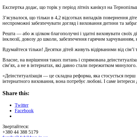
Експертка додає, що торік у період літніх канікул на Тернопіль
З’ясувалося, що тільки в 4,2 відсотках випадків повернення ді
неспроможні забезпечувати догляд і виховання дитини та забрати
Решта — або ж цілком благополучні і здатні виховувати своїх д
інклюзії, довозу до школи, забезпечення гарячим харчуванням,
Вдумайтеся тільки! Десятки дітей живуть відірваними від сім’ї
Власне, на вирішення таких питань і спрямована деінституаліза
сім’ях, а не в інтернатах, які давно стали пережитком минулого.
«Деінституалізація — це складна реформа, яка стосується перш 
інтернатного виховання, вона потребує любові. І саме інтереси
Share this:
Twitter
Facebook
Звертайтеся:
+380 44 388 5179