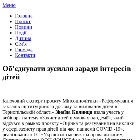
Перейти
Меню
до
Головна
вмісту
Проєкт
Новини
Події
Дитина
Сім’я
Громада
Контакти
Об’єднувати зусилля заради інтересів
дітей
Ключовий експерт проєкту Мінсоцполітики «Реформування
закладів інституційного догляду та виховання дітей в
Тернопільській області»
Зінаїда Кияниця
взяла участь у
вебінарі на тему «Захист дітей в умовах пандемії», який
відбувся в рамках проєкту «Оцінка та реагування на виклики
у сфері захисту прав дітей під час пандемії СOVID -19»,
реалізованого ГС «Українська мережа за права дитини»,