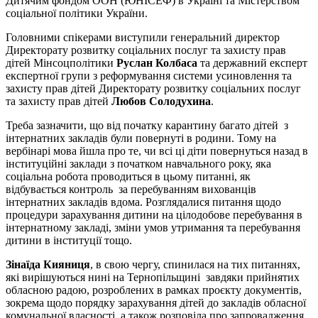
Дитячим фондом ООН (ЮНІСЕФ) в Україні та Містерством
соціальної політики України.
Головними спікерами виступили генеральний директор
Директорату розвитку соціальних послуг та захисту прав
дітей Мінсоцполітики
Руслан Колбаса
та державний експерт
експертної групи з реформування системи усиновлення та
захисту прав дітей Директорату розвитку соціальних послуг
та захисту прав дітей
Любов Солодухина
.
Треба зазначити, що від початку карантину багато дітей з
інтернатних закладів були повернуті в родини. Тому на
вербінарі мова йшла про те, чи всі ці діти повернуться назад в
інституційні заклади з початком навчального року, яка
соціальна робота проводиться в цьому питанні, як
відбувається контроль за перебуванням вихованців
інтернатних закладів вдома. Розглядалися питання щодо
процедури зарахування дитини на цілодобове перебування в
інтернатному закладі, зміни умов утримання та перебування
дитини в інституції тощо.
Зінаїда Кияниця
, в свою чергу, спинилася на тих питаннях,
які вирішуються нині на Тернопільщині завдяки прийнятих
обласною радою, розроблених в рамках проєкту документів,
зокрема щодо порядку зарахування дітей до закладів обласної
комунальної власності, а також розповіла про запровадження