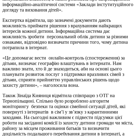
інформаційно-аналітичної системи «Заклади інстутитуційного
догляду та виховання дітей».
Експертка відмітила, що зазначені документи дають
можливість приймати рішення з врахуванням найкращих
інтересів кожної дитини. Інформаційна система дає
можливість зробити персональний облік дитини за різними
ознаками, відповідно визначати причини того, чому дитина
потрапила в інтернат.
«Це допомагає вести онлайн-контроль (спостереження) за
дітьми, визначає географію влаштувань в інтернати. Нам
важливо знати, хто й де знаходиться, аби на основі цього
планувати розвиток послуг з підтримки вразливих сімей з
дітьми, сприяти прийняттю управлінських рішень щодо
захисту дитини», – наголосила вона.
Також Зінаїда Кияниця відмітила співпрацю з ОТГ на
Тернопільщині. Спільно було розроблено алгоритм
моніторингу безпеки та оцінки сімейної ситуації дітей, які
повернуті з інтернатів в сім’ї у зв’язку з карантинними
заходами. На сьогодні важливим є підвести підсумки цієї
роботи на засіданні комісії із захисту дитини громади чи міста,
району за місцем проживання батьків та визначити
доцільність подальшого перебування дитини в інтернаті, а